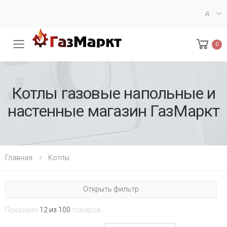
0
Меню
Кoтлы газoвые напoльные и
настенные магазин ГазМаркт
Главная
Котлы
Открыть фильтр
Показано
12 из 100
товаров