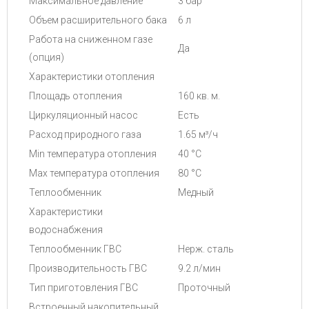
Максимальное давление
3 бар
Объем расширительного бака
6 л
Работа на сниженном газе
Да
(опция)
Характеристики отопления
Площадь отопления
160 кв. м.
Циркуляционный насос
Есть
Расход природного газа
1.65 м³/ч
Min температура отопления
40 °C
Max температура отопления
80 °C
Теплообменник
Медный
Характеристики
водоснабжения
Теплообменник ГВС
Нерж. сталь
Производительность ГВС
9.2 л/мин
Тип приготовления ГВС
Проточный
Встроенный накопительный