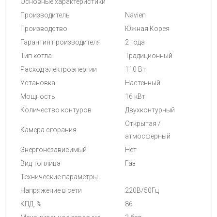
Основные характеристики
Производитель
Navien
Производство
Южная Корея
Гарантия производителя
2 года
Тип котла
Традиционный
Расход электроэнергии
110 Вт
Установка
Настенный
Мощность
16 кВт
Количество контуров
Двухконтурный
Открытая /
Камера сгорания
атмосферный
Энергонезависимый
Нет
Вид топлива
Газ
Технические параметры
Напряжение в сети
220В/50Гц
КПД, %
86