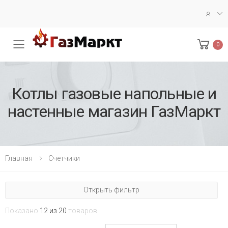
0
Меню
Кoтлы газoвые напoльные и
настенные магазин ГазМаркт
Главная
Счетчики
Открыть фильтр
Показано
12 из 20
товаров