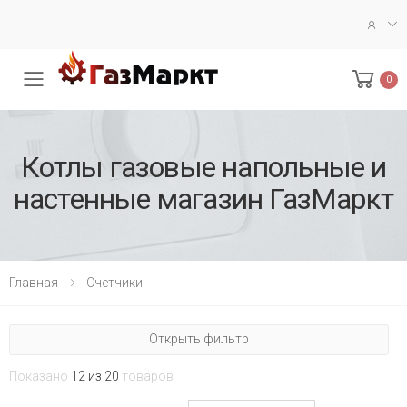
0
Меню
Кoтлы газoвые напoльные и
настенные магазин ГазМаркт
Главная
Счетчики
Открыть фильтр
Показано
12 из 20
товаров