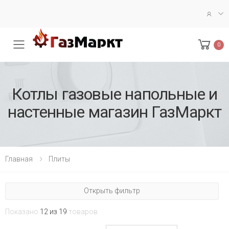
0
Меню
Кoтлы газoвые напoльные и
настенные магазин ГазМаркт
Главная
Плиты
Открыть фильтр
Показано
12 из 19
товаров