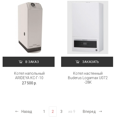
В ЗАКАЗ
ЗАКАЗАТЬ
Котел напольный
Котел настенный
ARIDEYA КС-Г-10
Buderus Logamax U072
-28К
27 500 р.
Назад
1
2
3
из 9
Вперед