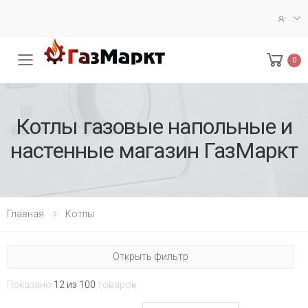
0
Меню
Кoтлы газoвые напoльные и
настенные магазин ГазМаркт
Главная
Котлы
Открыть фильтр
Показано
12 из 100
товаров