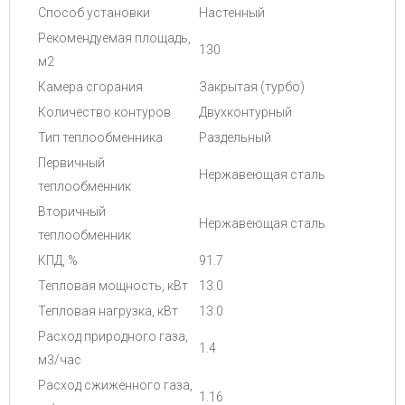
Способ установки
Настенный
Рекомендуемая площадь,
130
м2
Камера сгорания
Закрытая (турбо)
Количество контуров
Двухконтурный
Тип теплообменника
Раздельный
Первичный
Нержавеющая сталь
теплообменник
Вторичный
Нержавеющая сталь
теплообменник
КПД, %
91.7
Тепловая мощность, кВт
13.0
Тепловая нагрузка, кВт
13.0
Расход природного газа,
1.4
м3/час
Расход сжиженного газа,
1.16