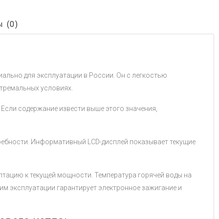
 (0)
ально для эксплуатации в России. Он с легкостью
стремальных условиях.
 Если содержание извести выше этого значения,
ребности. Информативный LCD-дисплей показывает текущие
тацию к текущей мощности. Температура горячей воды на
жим эксплуатации гарантирует электронное зажигание и