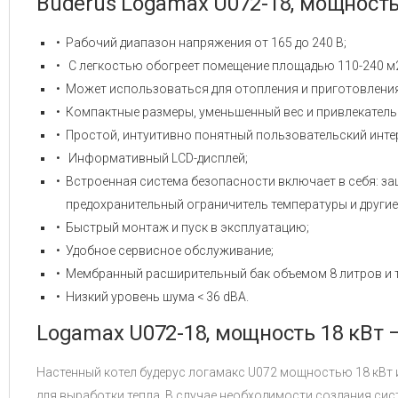
Buderus Logamax U072-18, мощность
Рабочий диапазон напряжения от 165 до 240 В;
С легкостью обогреет помещение площадью 110-240 м
Может использоваться для отопления и приготовления
Компактные размеры, уменьшенный вес и привлекатель
Простой, интуитивно понятный пользовательский инте
Информативный LCD-дисплей;
Встроенная система безопасности включает в себя: защ
предохранительный ограничитель температуры и другие
Быстрый монтаж и пуск в эксплуатацию;
Удобное сервисное обслуживание;
Мембранный расширительный бак объемом 8 литров и т
Низкий уровень шума < 36 dBA.
Logamax U072-18, мощность 18 кВт 
Настенный котел будерус логамакс U072 мощностью 18 кВт 
для выработки тепла. В случае необходимости создания си