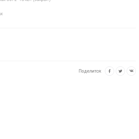
ах
Поделится: