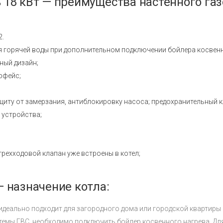
 18 кВт — преимущества настенного газ
2.
 горячей воды при дополнительном подключении бойлера косвенн
ный дизайн;
рфейс;
иту от замерзания, антиблокировку насоса; предохранительный кл
 устройства;
рехходовой клапан уже встроены в котел;
— назначение котла:
идеально подходит для загородного дома или городской квартиры
стемы ГВС, необходимо подключить бойлер косвенного нагрева. Дл