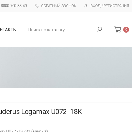
 8800 700 38 49
ОБРАТНЫЙ ЗВОНОК
ВХОД / РЕГИСТРАЦИЯ
Поиск
НТАКТЫ
0
uderus Logamax U072 -18К
x U072 -18 кВт (закрыт)