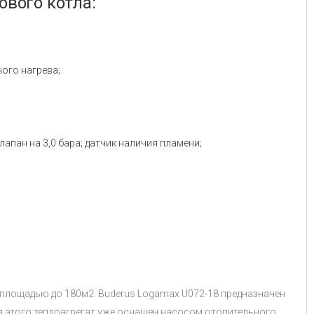
ового котла:
ого нагрева;
апан на 3,0 бара; датчик наличия пламени;
 площадью до 180м2. Buderus Logamax U072-18 предназначен
я этого теплоагрегат уже оснащен насосом отопительного