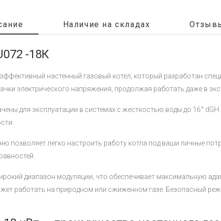
сание
Наличие на складах
Отзывы
U072 -18К
эффективный настенный газовый котел, который разработан специ
качки электрического напряжения, продолжая работать даже в эк
чены для эксплуатации в системах с жесткостью воды до 16° dGH.
сти.
ню позволяет легко настроить работу котла под ваши личные пот
равностей.
ирокий диапазон модуляции, что обеспечивает максимальную адап
может работать на природном или сжиженном газе. Безопасный ре