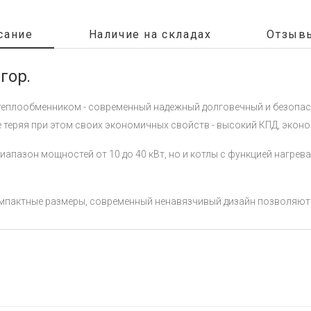
сание
Наличие на складах
Отзывы
гор.
теплообменником - современный надежный долговечный и безопасн
е теряя при этом своих экономичных свойств - высокий КПД, экон
иапазон мощностей от 10 до 40 кВт, но и котлы с функцией нагрев
мпактные размеры, современный ненавязчивый дизайн позволяют 