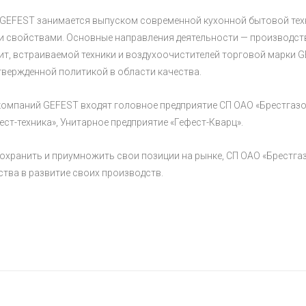
 GEFEST занимается выпуском современной кухонной бытовой тех
 свойствами. Основные направления деятельности — производств
ит, встраиваемой техники и воздухоочистителей торговой марки G
твержденной политикой в области качества.
компаний GEFEST входят головное предприятие СП ОАО «Брестгазо
ест-техника», Унитарное предприятие «Гефест-Кварц».
сохранить и приумножить свои позиции на рынке, СП ОАО «Брестг
ства в развитие своих производств.