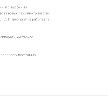
ники с высокими
о газовых, газоэлектрических,
EFEST. Предприятие работает в
аппарат», Унитарное
азоаппарат» постоянно